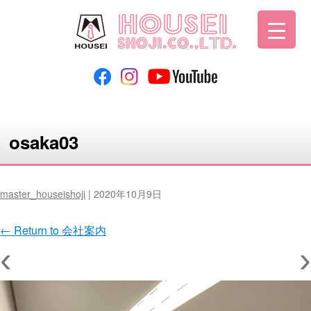
osaka03
master_houseishoji
|
2020年10月9日
←
Return to 会社案内
‹
›